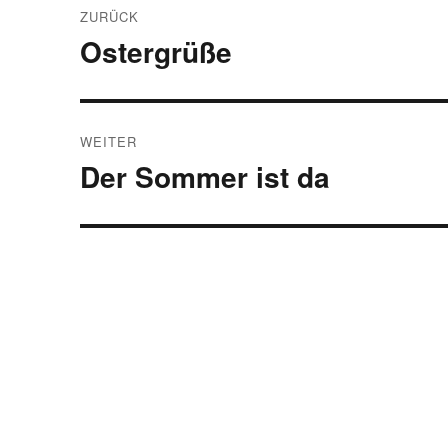
ZURÜCK
Ostergrüße
Vorheriger
Beitrag:
WEITER
Der Sommer ist da
Nächster
Beitrag: