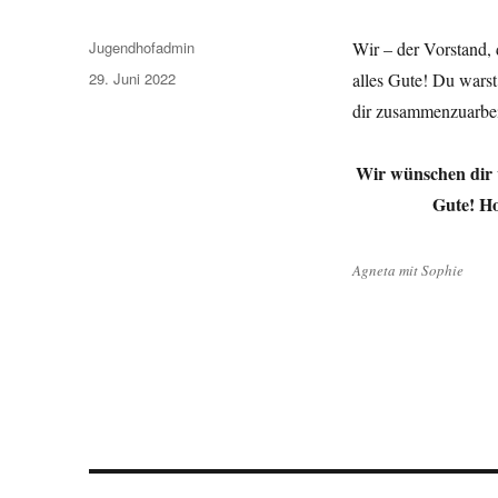
Autor
Jugendhofadmin
Wir – der Vorstand,
Veröffentlicht
29. Juni 2022
alles Gute! Du warst
am
dir zusammenzuarbeit
Wir wünschen dir v
Gute! Ho
Agneta mit Sophie
Beitragsnavigation