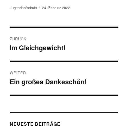
Autor
Veröffentlicht
Jugendhofadmin
24. Februar 2022
am
Beitragsnavigation
ZURÜCK
Im Gleichgewicht!
Vorheriger
Beitrag:
WEITER
Ein großes Dankeschön!
Nächster
Beitrag:
NEUESTE BEITRÄGE