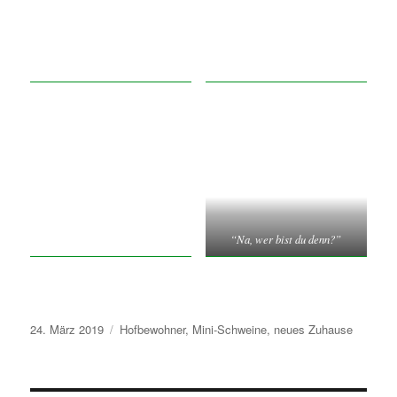
“Na, wer bist du denn?”
Veröffentlicht
Schlagwörter
24. März 2019
Hofbewohner
,
Mini-Schweine
,
neues Zuhause
am