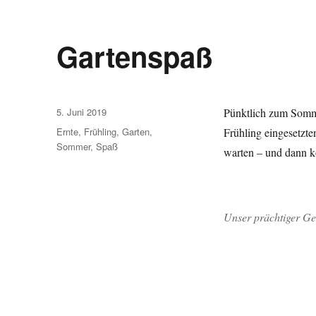
Gartenspaß
Veröffentlicht
5. Juni 2019
Pünktlich zum Somm
am
Schlagwörter
Ernte
,
Frühling
,
Garten
,
Frühling eingesetzte
Sommer
,
Spaß
warten – und dann kö
Unser prächtiger G