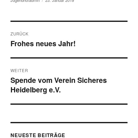
Jugendhofadmin
23. Januar 2019
am
Beitragsnavigation
ZURÜCK
Frohes neues Jahr!
Vorheriger
Beitrag:
WEITER
Spende vom Verein Sicheres
Nächster
Heidelberg e.V.
Beitrag:
NEUESTE BEITRÄGE