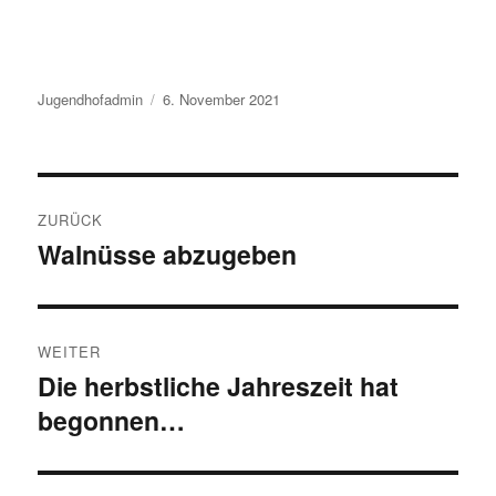
Autor
Veröffentlicht
Jugendhofadmin
6. November 2021
am
Beitragsnavigation
ZURÜCK
Walnüsse abzugeben
Vorheriger
Beitrag:
WEITER
Die herbstliche Jahreszeit hat
Nächster
begonnen…
Beitrag: